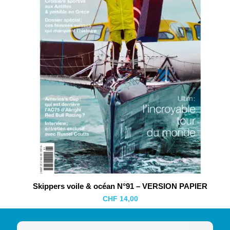
AJOUTER AU PANIER
Skippers voile & océan N°91 – VERSION PAPIER
CHF
14,00