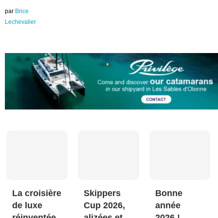
par
Brice
Lechevalier
La croisière
Skippers
Bonne
de luxe
Cup 2026,
année
réinventée
alizées et
2026 !