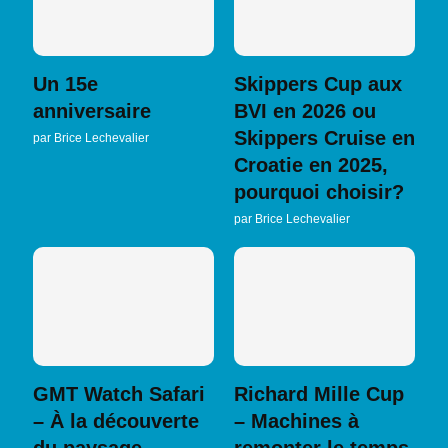
Un 15e
Skippers Cup aux
anniversaire
BVI en 2026 ou
Skippers Cruise en
par
Brice Lechevalier
Croatie en 2025,
pourquoi choisir?
par
Brice Lechevalier
GMT Watch Safari
Richard Mille Cup
– À la découverte
– Machines à
du paysage
remonter le temps