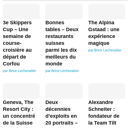
3e Skippers
Bonnes
The Alpina
Cup – Une
tables – Deux
Gstaad : une
semaine de
restaurants
expérience
course-
suisses
magique
croisière au
parmi les dix
par
Brice Lechevalier
départ de
meilleurs du
Corfou
monde
par
Brice Lechevalier
par
Brice Lechevalier
Geneva, The
Deux
Alexandre
Resort City :
décennies
Schneiter :
un concentré
d’exploits en
fondateur de
de la Suisse
20 portraits –
la Team Tilt