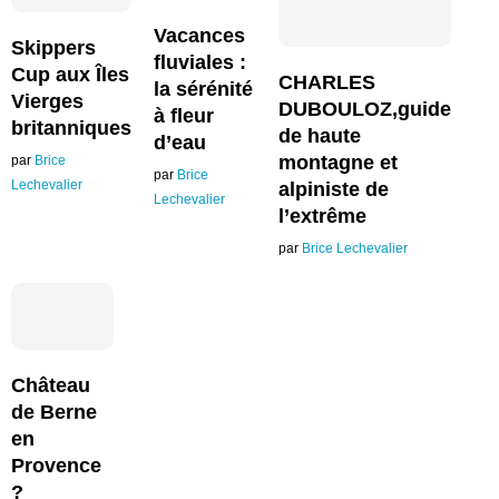
Vacances
Skippers
fluviales :
Cup aux Îles
CHARLES
la sérénité
Vierges
DUBOULOZ,guide
à fleur
britanniques
de haute
d’eau
montagne et
par
Brice
par
Brice
Lechevalier
alpiniste de
Lechevalier
l’extrême
par
Brice Lechevalier
Château
de Berne
en
Provence
?