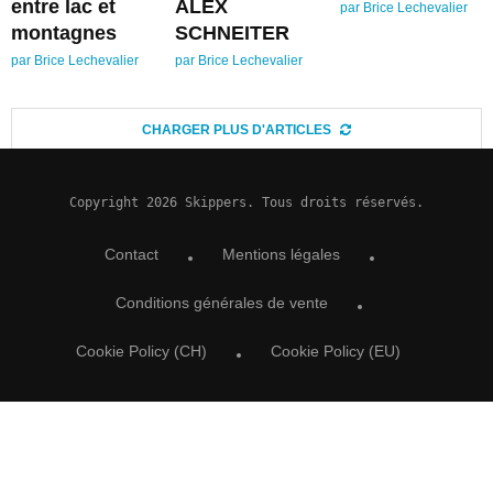
entre lac et
ALEX
par
Brice Lechevalier
montagnes
SCHNEITER
par
Brice Lechevalier
par
Brice Lechevalier
CHARGER PLUS D'ARTICLES
Copyright 2026 Skippers. Tous droits réservés.
Contact
Mentions légales
Conditions générales de vente
Cookie Policy (CH)
Cookie Policy (EU)