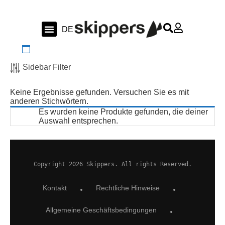
FR
DE
EN
Segeln & Ozean
Werften & Bootstest
Swiss Sailing
Sidebar Filter
Keine Ergebnisse gefunden. Versuchen Sie es mit
anderen Stichwörtern.
Es wurden keine Produkte gefunden, die deiner
Auswahl entsprechen.
Copyright 2026 Skippers. All rights Reserved.
Kontakt
Rechtliche Hinweise
Allgemeine Geschäftsbedingungen