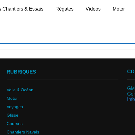
 Chantiers & Essais
Régates
Videos
Motor
CO
RUBRIQUES
GMT
Voile & Océan
Gen
Motor
inf
Voyages
Glisse
Courses
Chantiers Navals