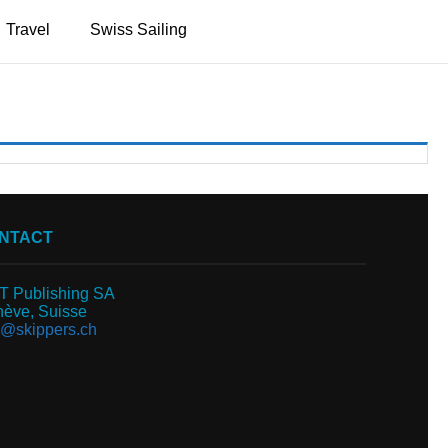
Travel
Swiss Sailing
NTACT
 Publishing SA
ève, Suisse
o@skippers.ch