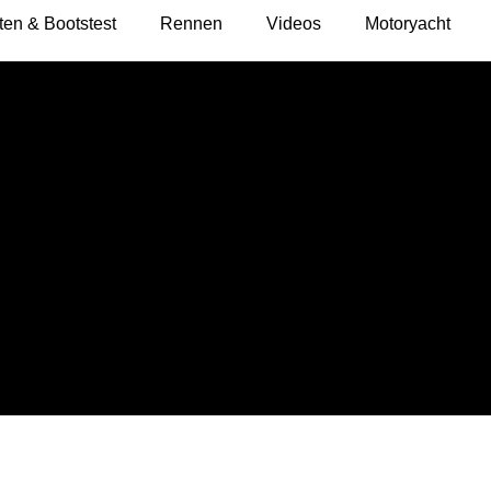
ten & Bootstest
Rennen
Videos
Motoryacht