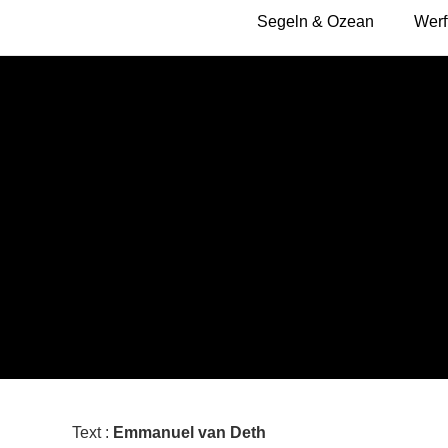
Segeln & Ozean
Werf
Text :
Emmanuel van Deth