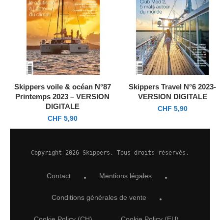
Skippers voile & océan N°87
Skippers Travel N°6 2023-
Printemps 2023 – VERSION
VERSION DIGITALE
DIGITALE
CHF
5,90
CHF
5,90
Copyright 2026 Skippers. Tous droits réservés.
Contact
Mentions légales
Conditions générales de vente
Cookie Policy (CH)
Cookie Policy (EU)