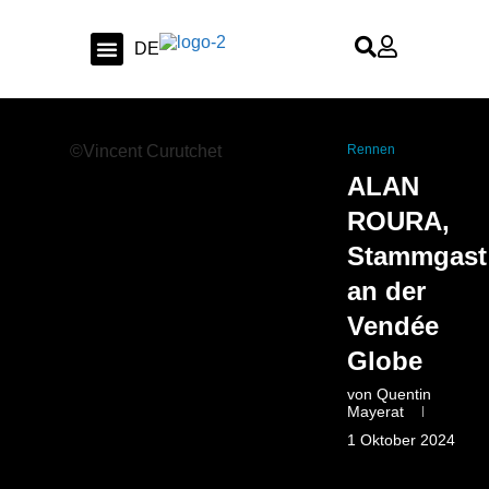
FR
DE
EN
Segeln & Ozean
Werften & Bootstest
Swiss Sailing
©Vincent Curutchet
Rennen
ALAN
ROURA,
Stammgast
an der
Vendée
Globe
von
Quentin
Mayerat
1 Oktober 2024