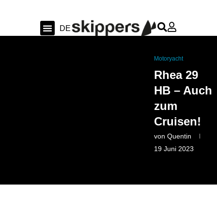
FR
DE
EN
Segeln & Ozean
Werften & Bootstest
Swiss Sailing
Motoryacht
Rhea 29
HB – Auch
zum
Cruisen!
von
Quentin
19 Juni 2023