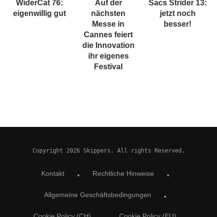
WiderCat 76:
Auf der
Sacs Strider 13:
eigenwillig gut
nächsten
jetzt noch
Messe in
besser!
Cannes feiert
die Innovation
ihr eigenes
Festival
Copyright 2026 Skippers. All rights Reserved.
Kontakt
Rechtliche Hinweise
Allgemeine Geschäftsbedingungen
Cookie Policy (CH)
Cookie Policy (EU)